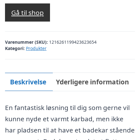
oprindelige
aktuelle
pris
pris
Gå til shop
var:
er:
kr. 1.795,00.
kr. 1.295,00.
Varenummer (SKU):
1216261199423623654
Kategori:
Produkter
Beskrivelse
Yderligere information
En fantastisk løsning til dig som gerne vil
kunne nyde et varmt karbad, men ikke
har pladsen til at have et badekar stående