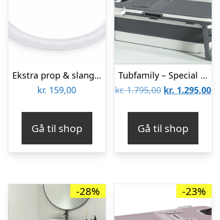
Ekstra prop & slange til foldebadekar – Grå
Tubfamily – Special edition foldebadekar til voksne med låg, digital termometer, 300 cm luksusslange, ekstra prop samt opbevaringspose.
Den
D
kr.
159,00
kr.
1.795,00
kr.
1.295,00
oprindelige
ak
pris
pr
Gå til shop
Gå til shop
var:
er
kr. 1.795,00.
kr
-28%
-23%