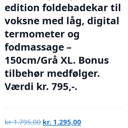
edition foldebadekar til
voksne med låg, digital
termometer og
fodmassage –
150cm/Grå XL. Bonus
tilbehør medfølger.
Værdi kr. 795,-.
Den
Den
kr.
1.795,00
kr.
1.295,00